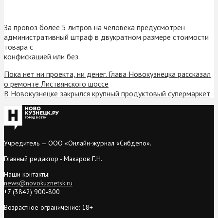
За провоз более 5 литров на человека предусмотрен
административный штраф в двукратном размере стоимости
товара с
конфискацией или без.
Пока нет ни проекта, ни денег. Глава Новокузнецка рассказал
о ремонте Листвянского шоссе
В Новокузнецке закрылся крупный продуктовый супермаркет
Учредитель — ООО «Онлайн-журнал «Сибдепо».
Главный редактор - Макаров Г.Н.
Наши контакты:
news@novokuznetsk.ru
+7 (3842) 900-800
Возрастное ограничение: 18+