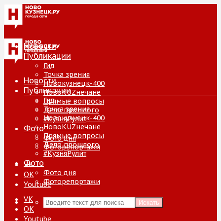
Новости
Публикации
Гид
Точка зрения
Новости
Новокузнецк-400
Публикации
НовоKUZнечане
Гид
Прямые вопросы
Точка зрения
Дело прошлого
Новокузнецк-400
#КузняРулит
НовоKUZнечане
Фото
Прямые вопросы
Фото дня
Дело прошлого
Фоторепортажи
#КузняРулит
Фото
VK
Фото дня
ОК
Фоторепортажи
Youtube
VK
Искать
ОК
Youtube