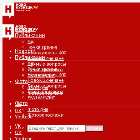
Новости
Публикации
Гид
Точка зрения
Новости
Новокузнецк-400
Публикации
НовоKUZнечане
Гид
Прямые вопросы
Точка зрения
Дело прошлого
Новокузнецк-400
#КузняРулит
НовоKUZнечане
Фото
Прямые вопросы
Фото дня
Дело прошлого
Фоторепортажи
#КузняРулит
Фото
VK
Фото дня
ОК
Фоторепортажи
Youtube
VK
Искать
ОК
Youtube