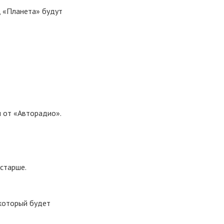
Ц «Планета» будут
и от «Авторадио».
 старше.
 который будет