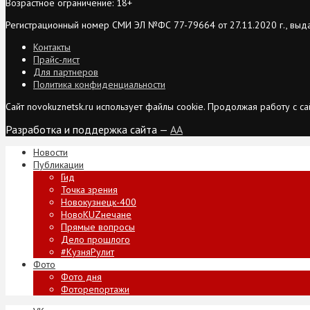
Возрастное ограничение: 18+
Регистрационный номер СМИ ЭЛ №ФС 77-79664 от 27.11.2020 г., выд
Контакты
Прайс-лист
Для партнеров
Политика конфиденциальности
Сайт novokuznetsk.ru использует файлы cookie. Продолжая работу с 
Разработка и поддержка сайта —
AA
Новости
Публикации
Гид
Точка зрения
Новокузнецк-400
НовоKUZнечане
Прямые вопросы
Дело прошлого
#КузняРулит
Фото
Фото дня
Фоторепортажи