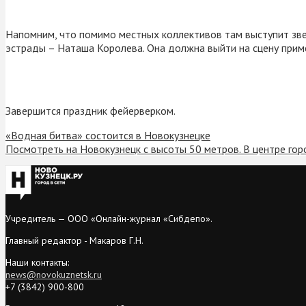
Напомним, что помимо местных коллективов там выступит зв
эстрады – Наташа Королева. Она должна выйти на сцену приме
Завершится праздник фейерверком.
«Водная битва» состоится в Новокузнецке
Посмотреть на Новокузнецк с высоты 50 метров. В центре го
Учредитель — ООО «Онлайн-журнал «Сибдепо».
Главный редактор - Макаров Г.Н.
Наши контакты:
news@novokuznetsk.ru
+7 (3842) 900-800