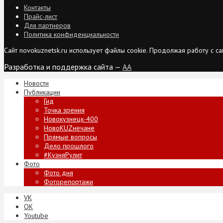
Контакты
Прайс-лист
Для партнеров
Политика конфиденциальности
Сайт novokuznetsk.ru использует файлы cookie. Продолжая работу с 
Разработка и поддержка сайта —
AA
Новости
Публикации
Гид
Точка зрения
Новокузнецк-400
НовоKUZнечане
Прямые вопросы
Дело прошлого
#КузняРулит
Фото
Фото дня
Фоторепортажи
VK
ОК
Youtube