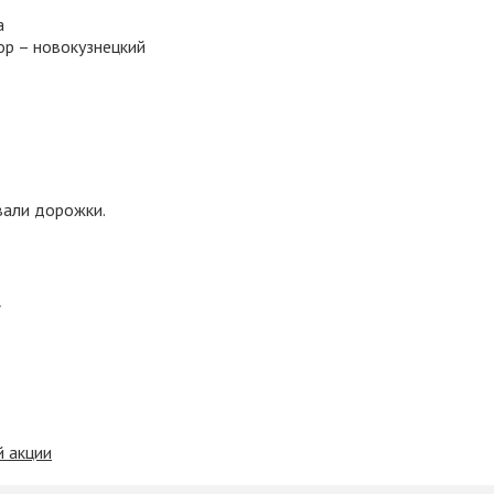
а
ор – новокузнецкий
вали дорожки.
У
й акции