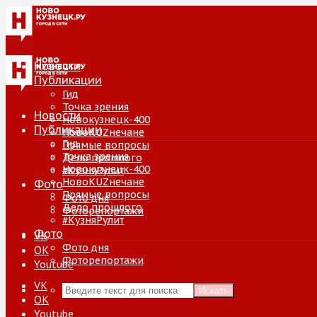
Новости
Публикации
Гид
Точка зрения
Новости
Новокузнецк-400
Публикации
НовоKUZнечане
Гид
Прямые вопросы
Точка зрения
Дело прошлого
Новокузнецк-400
#КузняРулит
НовоKUZнечане
Фото
Прямые вопросы
Фото дня
Дело прошлого
Фоторепортажи
#КузняРулит
Фото
VK
Фото дня
ОК
Фоторепортажи
Youtube
VK
Искать
ОК
Youtube