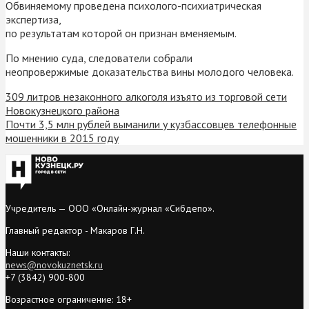
Обвиняемому проведена психолого-психиатрическая
экспертиза,
по результатам которой он признан вменяемым.
По мнению суда, следователи собрали
неопровержимые доказательства вины молодого человека.
309 литров незаконного алкоголя изъято из торговой сети
Новокузнецкого района
Почти 3,5 млн рублей выманили у кузбассовцев телефонные
мошенники в 2015 году
Учредитель — ООО «Онлайн-журнал «Сибдепо».
Главный редактор - Макаров Г.Н.
Наши контакты:
news@novokuznetsk.ru
+7 (3842) 900-800
Возрастное ограничение: 18+