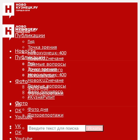
Новости
Публикации
Гид
Точка зрения
Новости
Новокузнецк-400
Публикации
НовоKUZнечане
Гид
Прямые вопросы
Точка зрения
Дело прошлого
Новокузнецк-400
#КузняРулит
НовоKUZнечане
Фото
Прямые вопросы
Фото дня
Дело прошлого
Фоторепортажи
#КузняРулит
Фото
VK
Фото дня
ОК
Фоторепортажи
Youtube
VK
Искать
ОК
Youtube