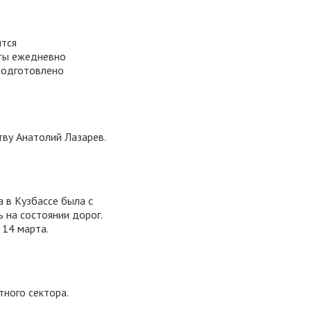
ится
оты ежедневно
 подготовлено
ву Анатолий Лазарев.
 в Кузбассе была с
 на состоянии дорог.
 14 марта.
тного сектора.