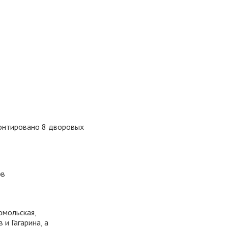
онтировано 8 дворовых
ов
омольская,
 и Гагарина, а