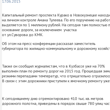
17.06.2015
Капитальный ремонт проспекта Курако в Новокузнецке наход
на личном контроле Амана Тулеева. По его поручению на раб
выделяется по 1 миллиону рублей. На сегодня там полностью
основание дороги, за исключением участка
от ул.Суворова до КМК.
Об этом на пресс-конференции рассказал заместитель
губернатора по жилищно-коммунальному и дорожному хозяйст
Также он сообщил журналистам, что в Кузбассе уже на 70%
выполнен план по ремонту дорог на 2015 год. Прошедшая зима
резкими перепадами температур, что отрицательно отразилось
В связи с этим дорожники приступили к ямочному ремонту уже
К сегодняшнему дню отремонтировано 410 тыс. кв. метров
дорожного полотна, приведены в порядок свыше 780 улиц час