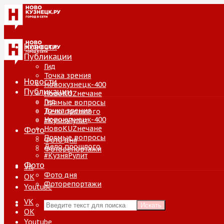
Новости
Публикации
Гид
Точка зрения
Новости
Новокузнецк-400
Публикации
НовоKUZнечане
Гид
Прямые вопросы
Точка зрения
Дело прошлого
Новокузнецк-400
#КузняРулит
НовоKUZнечане
Фото
Прямые вопросы
Фото дня
Дело прошлого
Фоторепортажи
#КузняРулит
Фото
VK
Фото дня
ОК
Фоторепортажи
Youtube
VK
Искать
ОК
Youtube