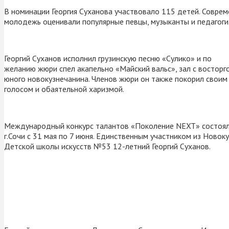
В номинации Георгия Суханова участвовало 115 детей. Совре
молодежь оценивали популярные певцы, музыканты и педагоги
Георгий Суханов исполнил грузинскую песню «Сулико» и по
желанию жюри спел акапельно «Майский вальс», зал с восторг
юного новокузнечанина. Членов жюри он также покорил свои
голосом и обаятельной харизмой.
Международный конкурс талантов «Поколение NEXT» состоял
г.Сочи с 31 мая по 7 июня. Единственным участником из Новок
Детской школы искусств №53 12-летний Георгий Суханов.