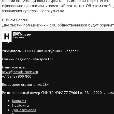
Георгий получил диплом Лауреата – «Симпатии жюри». И его
официально пригласили в проект «Голос дети». Об этом сообщ
управления культуры Новокузнецка.
С Днем России!
Две тысячи полицейских и 300 общественников будут охранят
Учредитель — ООО «Онлайн-журнал «Сибдепо».
Главный редактор - Макаров Г.Н.
Наши контакты:
news@novokuznetsk.ru
+7 (3842) 900-800
Возрастное ограничение: 18+
Регистрационный номер СМИ ЭЛ №ФС 77-79664 от 27.11.2020 г., выд
Контакты
Прайс-лист
Для партнеров