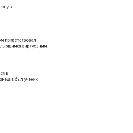
менную
.
ом приветствовал
м льющимся виртуозным
ся в
узнецка был ученик