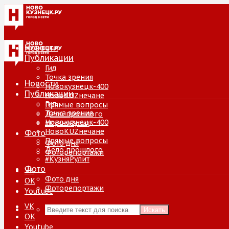
Новости
Публикации
Гид
Точка зрения
Новости
Новокузнецк-400
Публикации
НовоKUZнечане
Гид
Прямые вопросы
Точка зрения
Дело прошлого
Новокузнецк-400
#КузняРулит
НовоKUZнечане
Фото
Прямые вопросы
Фото дня
Дело прошлого
Фоторепортажи
#КузняРулит
Фото
VK
Фото дня
ОК
Фоторепортажи
Youtube
VK
Искать
ОК
Youtube