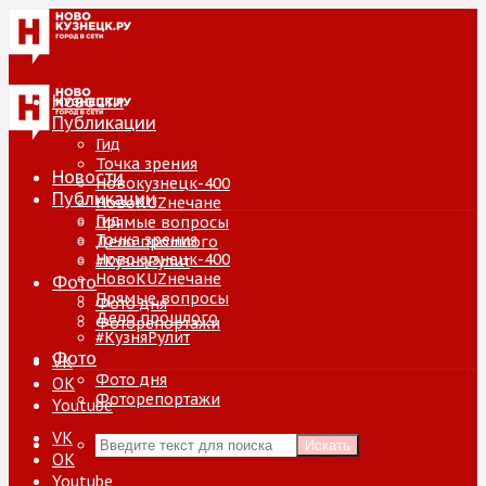
Новости
Публикации
Гид
Точка зрения
Новости
Новокузнецк-400
Публикации
НовоKUZнечане
Гид
Прямые вопросы
Точка зрения
Дело прошлого
Новокузнецк-400
#КузняРулит
НовоKUZнечане
Фото
Прямые вопросы
Фото дня
Дело прошлого
Фоторепортажи
#КузняРулит
Фото
VK
Фото дня
ОК
Фоторепортажи
Youtube
VK
Искать
ОК
Youtube