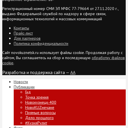
Регистрационный номер СМИ ЭЛ №ФС 77-79664 от 27.11.2020 г.,
выдано Федеральной службой по надзору в сфере связи,
информационных технологий и массовых коммуникаций
Контакты
Прайс-лист
Для партнеров
Политика конфиденциальности
Сайт novokuznetsk.ru использует файлы cookie. Продолжая работу с
сайтом, Вы соглашаетесь на сбор и последующую
обработку файлов
cookie
.
Разработка и поддержка сайта —
AA
Новости
Публикации
Гид
Точка зрения
Новокузнецк-400
НовоKUZнечане
Прямые вопросы
Дело прошлого
#КузняРулит
Фото