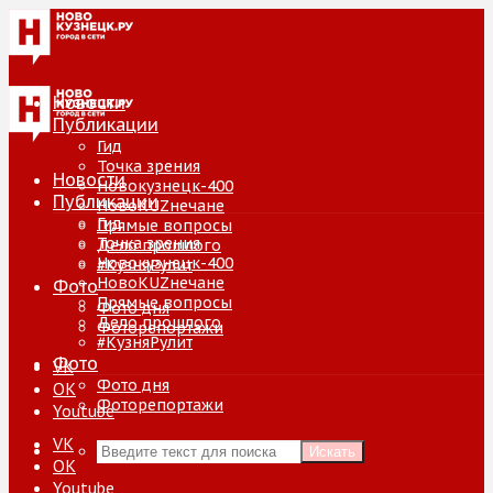
Новости
Публикации
Гид
Точка зрения
Новости
Новокузнецк-400
Публикации
НовоKUZнечане
Гид
Прямые вопросы
Точка зрения
Дело прошлого
Новокузнецк-400
#КузняРулит
НовоKUZнечане
Фото
Прямые вопросы
Фото дня
Дело прошлого
Фоторепортажи
#КузняРулит
Фото
VK
Фото дня
ОК
Фоторепортажи
Youtube
VK
Искать
ОК
Youtube