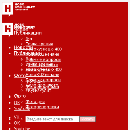
Новости
Публикации
Гид
Точка зрения
Новости
Новокузнецк-400
Публикации
НовоKUZнечане
Гид
Прямые вопросы
Точка зрения
Дело прошлого
Новокузнецк-400
#КузняРулит
НовоKUZнечане
Фото
Прямые вопросы
Фото дня
Дело прошлого
Фоторепортажи
#КузняРулит
Фото
VK
Фото дня
ОК
Фоторепортажи
Youtube
VK
Искать
ОК
Youtube