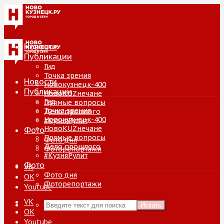
Новости
Публикации
Гид
Точка зрения
Новости
Новокузнецк-400
Публикации
НовоKUZнечане
Гид
Прямые вопросы
Точка зрения
Дело прошлого
Новокузнецк-400
#КузняРулит
НовоKUZнечане
Фото
Прямые вопросы
Фото дня
Дело прошлого
Фоторепортажи
#КузняРулит
Фото
VK
Фото дня
ОК
Фоторепортажи
Youtube
VK
Искать
ОК
Youtube