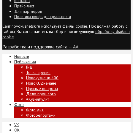
Контакты
Прайс-лист
Для партнеров
Политика конфиденциальности
Сайт novokuznetsk.ru использует файлы cookie. Продолжая работу с
сайтом, Вы соглашаетесь на сбор и последующую
обработку файлов
cookie
.
Разработка и поддержка сайта —
AA
Новости
Публикации
Гид
Точка зрения
Новокузнецк-400
НовоKUZнечане
Прямые вопросы
Дело прошлого
#КузняРулит
Фото
Фото дня
Фоторепортажи
VK
ОК