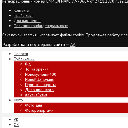
Регистрационный номер СМИ ЭЛ №ФС 77-79664 от 27.11.2020 г., выд
Контакты
Прайс-лист
Для партнеров
Политика конфиденциальности
Сайт novokuznetsk.ru использует файлы cookie. Продолжая работу с 
Разработка и поддержка сайта —
AA
Новости
Публикации
Гид
Точка зрения
Новокузнецк-400
НовоKUZнечане
Прямые вопросы
Дело прошлого
#КузняРулит
Фото
Фото дня
Фоторепортажи
VK
ОК