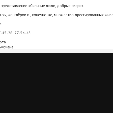
е представление «Сильные люди, добрые звери».
тов, жонглёров и , конечно же, множество дрессированных жив
в.
7-45-28, 77-54-45.
арта
Бухмана