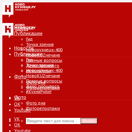
Новости
Публикации
Гид
Точка зрения
Новости
Новокузнецк-400
Публикации
НовоKUZнечане
Гид
Прямые вопросы
Точка зрения
Дело прошлого
Новокузнецк-400
#КузняРулит
НовоKUZнечане
Фото
Прямые вопросы
Фото дня
Дело прошлого
Фоторепортажи
#КузняРулит
Фото
VK
Фото дня
ОК
Фоторепортажи
Youtube
VK
Искать
ОК
Youtube