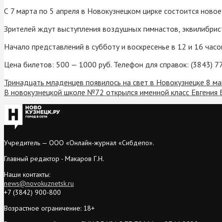
С 7 марта по 5 апреля в Новокузнецком цирке состоится ново
Зрителей ждут выступления воздушных гимнастов, эквилибрис
Начало представлений в субботу и воскресенье в 12 и 16 часо
Цена билетов: 500 — 1000 руб. Телефон для справок: (3843) 7
Тринадцать младенцев появилось на свет в Новокузнецке 8 м
В новокузнецкой школе №72 открылся именной класс Евгения 
Учредитель — ООО «Онлайн-журнал «Сибдепо».
Главный редактор - Макаров Г.Н.
Наши контакты:
news@novokuznetsk.ru
+7 (3842) 900-800
Возрастное ограничение: 18+